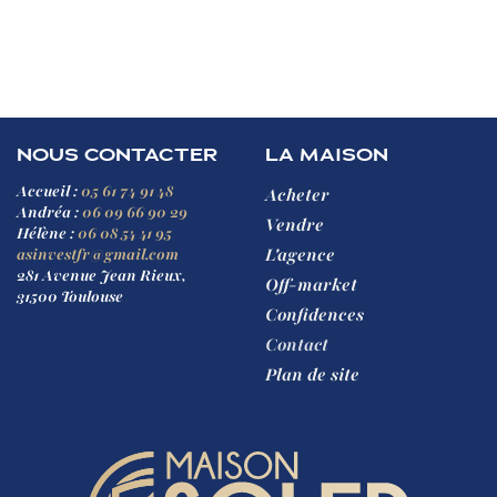
Pour être au courant de nos actualités, suivez-nous sur Instagram,
TikTok, YouTube, Facebook et LinkedIn.
NOUS CONTACTER
LA MAISON
Accueil :
05 61 74 91 48
Acheter
Andréa :
06 09 66 90 29
Vendre
Hélène :
06 08 54 41 95
L'agence
asinvestfr@gmail.com
281 Avenue Jean Rieux,
Off-market
31500 Toulouse
Confidences
Contact
Plan de site