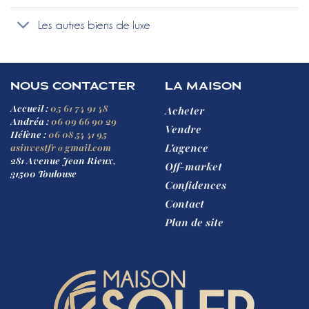
Les autres biens de luxe
NOUS CONTACTER
LA MAISON
Accueil :
05 61 74 91 48
Acheter
Andréa :
06 09 66 90 29
Vendre
Hélène :
06 08 54 41 95
L'agence
asinvestfr@gmail.com
281 Avenue Jean Rieux,
Off-market
31500 Toulouse
Confidences
Contact
Plan de site