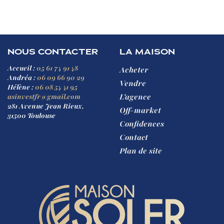
NOUS CONTACTER
LA MAISON
Accueil :
05 61 74 91 48
Acheter
Andréa :
06 09 66 90 29
Vendre
Hélène :
06 08 54 41 95
L'agence
asinvestfr@gmail.com
281 Avenue Jean Rieux,
Off-market
31500 Toulouse
Confidences
Contact
Plan de site