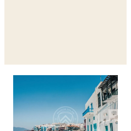
GRÈCE
BASÉE À LONDRES
Thématique 3.
ÉTATS-UNIS
MODERNISME