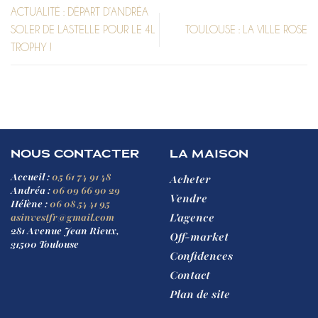
ACTUALITÉ : DÉPART D’ANDRÉA
SOLER DE LASTELLE POUR LE 4L
TOULOUSE : LA VILLE ROSE
TROPHY !
NOUS CONTACTER
LA MAISON
Accueil :
05 61 74 91 48
Acheter
Andréa :
06 09 66 90 29
Vendre
Hélène :
06 08 54 41 95
L'agence
asinvestfr@gmail.com
281 Avenue Jean Rieux,
Off-market
31500 Toulouse
Confidences
Contact
Plan de site