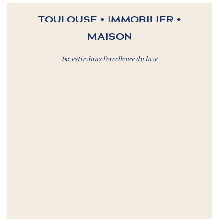
TOULOUSE • IMMOBILIER •
MAISON
Investir dans l’excellence du luxe
Thématique 1.
SPÉCIFICITÉS
EXPLIQUÉES PAR LA MAISON
Thématique 2.
QUARTIER
EXPLIQUÉES PAR LA MAISON