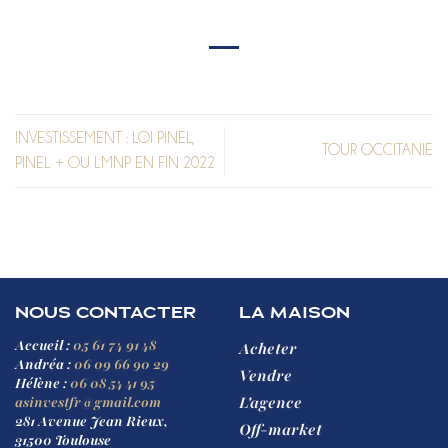
INVESTISSEMENT : LOI PINEL,
TOUR OCCITANIE
PINEL + OU LMNP EN FIN 2022
NOUS CONTACTER
LA MAISON
Accueil :
05 61 74 91 48
Acheter
Andréa :
06 09 66 90 29
Vendre
Hélène :
06 08 54 41 95
L'agence
asinvestfr@gmail.com
281 Avenue Jean Rieux,
Off-market
31500 Toulouse